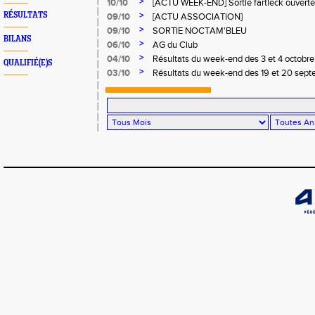
>
10/10
[ACTU WEEK-END] Sortie fartleck ouverte 
runners.
>
RÉSULTATS
09/10
[ACTU ASSOCIATION]
>
09/10
SORTIE NOCTAM'BLEU
BILANS
>
06/10
AG du Club
>
04/10
Résultats du week-end des 3 et 4 octobr
QUALIFIÉ(E)S
>
03/10
Résultats du week-end des 19 et 20 sep