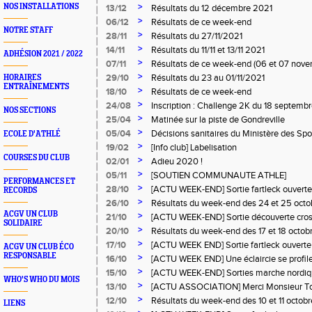
>
NOS INSTALLATIONS
13/12
Résultats du 12 décembre 2021
>
06/12
Résultats de ce week-end
NOTRE STAFF
>
28/11
Résultats du 27/11/2021
>
14/11
Résultats du 11/11 et 13/11 2021
ADHÉSION 2021 / 2022
>
07/11
Résultats de ce week-end (06 et 07 nov
>
29/10
Résultats du 23 au 01/11/2021
HORAIRES
ENTRAÎNEMENTS
>
18/10
Résultats de ce week-end
>
24/08
Inscription : Challenge 2K du 18 septemb
NOS SECTIONS
>
25/04
Matinée sur la piste de Gondreville
>
05/04
Décisions sanitaires du Ministère des Spor
ECOLE D'ATHLÉ
>
19/02
[Info club] Labelisation
COURSES DU CLUB
>
02/01
Adieu 2020 !
>
05/11
[SOUTIEN COMMUNAUTE ATHLE]
PERFORMANCES ET
>
28/10
[ACTU WEEK-END] Sortie fartleck ouverte 
RECORDS
runners.
>
26/10
Résultats du week-end des 24 et 25 oct
ACGV UN CLUB
>
21/10
[ACTU WEEK-END] Sortie découverte cross
SOLIDAIRE
et tous runners.
>
20/10
Résultats du week-end des 17 et 18 octo
>
17/10
[ACTU WEEK END] Sortie fartleck ouverte 
ACGV UN CLUB ÉCO
runners.
RESPONSABLE
>
16/10
[ACTU WEEK END] Une éclaircie se profile à
moment de pédaler à l'unisson... Osez le c
>
15/10
[ACTU WEEK-END] Sorties marche nordi
WHO'S WHO DU MOIS
>
13/10
[ACTU ASSOCIATION] Merci Monsieur To
>
12/10
Résultats du week-end des 10 et 11 octob
LIENS