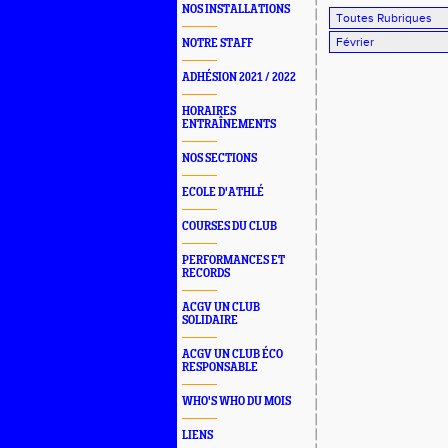
NOS INSTALLATIONS
NOTRE STAFF
ADHÉSION 2021 / 2022
HORAIRES
ENTRAÎNEMENTS
NOS SECTIONS
ECOLE D'ATHLÉ
COURSES DU CLUB
PERFORMANCES ET
RECORDS
ACGV UN CLUB
SOLIDAIRE
ACGV UN CLUB ÉCO
RESPONSABLE
WHO'S WHO DU MOIS
LIENS