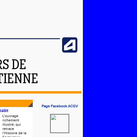
S DE
ETIENNE
Page Facebook ACGV
naire
L'ouvrage
richement
illustré, qui
retrace
l’Histoire de la