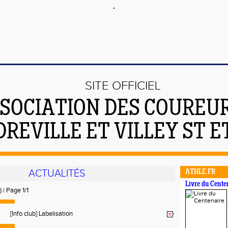
SITE OFFICIEL
SOCIATION DES COUREUR
REVILLE ET VILLEY ST 
ACTUALITÉS
ATHLE.FR
Livre du Cente
) | Page 1/1
[Info club] Labelisation