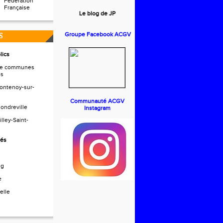
Fédération
Française
Le blog de JP
Groupe Facebook ACGV
S
lics
e communes
es
ntenoy-sur-
Communauté ACGV
ndreville
Instagram
ley-Saint-
vés
ng
e
elle