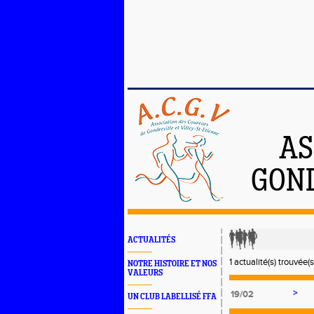
AS
GOND
ACTUALITÉS
1 actualité(s) trouvée(s
NOTRE HISTOIRE ET NOS
VALEURS
>
19/02
UN CLUB LABELLISÉ FFA