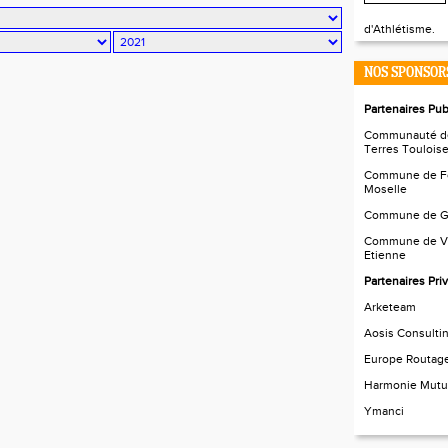
d'Athlétisme.
NOS SPONSOR
Partenaires Pub
Communauté d
Terres Toulois
Commune de Fo
Moselle
Commune de Go
Commune de Vil
Etienne
Partenaires Pri
Arketeam
Aosis Consulti
Europe Routag
Harmonie Mutu
Ymanci