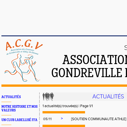
ASSOCIATIO
GONDREVILLE 
ACTUALITÉS
ACTUALITÉS
1 actualité(s) trouvée(s) | Page 1/1
NOTRE HISTOIRE ET NOS
VALEURS
>
05/11
[SOUTIEN COMMUNAUTE ATHLE]
UN CLUB LABELLISÉ FFA