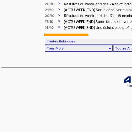
runners.
>
26/10
Résultats du week-end des 24 et 25 oct
>
21/10
[ACTU WEEK-END] Sortie découverte cross
et tous runners.
>
20/10
Résultats du week-end des 17 et 18 octo
>
17/10
[ACTU WEEK END] Sortie fartleck ouverte 
runners.
>
16/10
[ACTU WEEK END] Une éclaircie se profile à
moment de pédaler à l'unisson... Osez le c