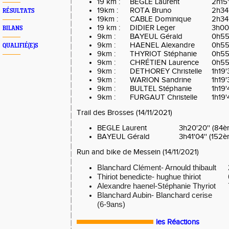
19 km :
BEGLE Laurent
2h15'
19km :
ROTA Bruno
2h34'
RÉSULTATS
19km :
CABLE Dominique
2h34'
19 km :
DIDIER Leger
3h00'
BILANS
9km :
BAYEUL Gérald
0h55
9km :
HAENEL Alexandre
0h55
QUALIFIÉ(E)S
9km :
THYRIOT Stéphanie
0h55
9km :
CHRÉTIEN Laurence
0h55'
9km :
DETHOREY Christelle
1h19'
9km :
WARION Sandrine
1h19'
9km :
BULTEL Stéphanie
1h19'
9km :
FURGAUT Christelle
1h19'
Trail des Brosses (14/11/2021)
BEGLE Laurent
3h20'20'' (84
BAYEUL Gérald
3h41'04'' (152
Run and bike de Messein (14/11/2021)
Blanchard Clément- Arnould thibault
Thiriot benedicte- hughue thiriot
Alexandre haenel-Stéphanie Thyriot
Blanchard Aubin- Blanchard cerise
(6-9ans)
les Réactions