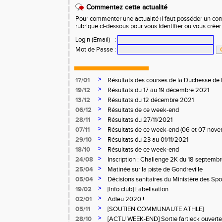
Commentez cette actualité
Pour commenter une actualité il faut posséder un compt
rubrique ci-dessous pour vous identifier ou vous crée
Login (Email)
:
Mot de Passe
:
>
17/01
Résultats des courses de la Duchesse de 
>
19/12
Résultats du 17 au 19 décembre 2021
>
13/12
Résultats du 12 décembre 2021
>
06/12
Résultats de ce week-end
>
28/11
Résultats du 27/11/2021
>
07/11
Résultats de ce week-end (06 et 07 nov
>
29/10
Résultats du 23 au 01/11/2021
>
18/10
Résultats de ce week-end
>
24/08
Inscription : Challenge 2K du 18 septemb
>
25/04
Matinée sur la piste de Gondreville
>
05/04
Décisions sanitaires du Ministère des Spor
>
19/02
[Info club] Labelisation
>
02/01
Adieu 2020 !
>
05/11
[SOUTIEN COMMUNAUTE ATHLE]
>
28/10
[ACTU WEEK-END] Sortie fartleck ouverte 