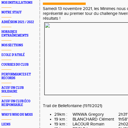
NOS INSTALLATIONS
Samedi 13 novembre 2021, les Minimes nous o
NOTRE STAFF
représenté au premier tour du challenge hivern
résultats !
ADHÉSION 2021 / 2022
HORAIRES
ENTRAÎNEMENTS
NOS SECTIONS
ECOLE D'ATHLÉ
COURSES DU CLUB
PERFORMANCES ET
RECORDS
ACGV UN CLUB
SOLIDAIRE
ACGV UN CLUB ÉCO
RESPONSABLE
Trail de Bellefontaine (11/11/2021)
29km :
WINWA Gregory
2h31'
WHO'S WHO DU MOIS
19 km :
BLANCHARD Clément
1h58
19 km :
LACOUR Romain
2h02
LIENS