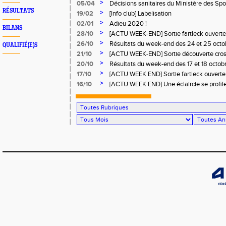
>
05/04
Décisions sanitaires du Ministère des Spor
RÉSULTATS
>
19/02
[Info club] Labelisation
>
02/01
Adieu 2020 !
BILANS
>
28/10
[ACTU WEEK-END] Sortie fartleck ouverte 
runners.
>
26/10
Résultats du week-end des 24 et 25 oct
QUALIFIÉ(E)S
>
21/10
[ACTU WEEK-END] Sortie découverte cross
et tous runners.
>
20/10
Résultats du week-end des 17 et 18 octo
>
17/10
[ACTU WEEK END] Sortie fartleck ouverte 
runners.
>
16/10
[ACTU WEEK END] Une éclaircie se profile à
moment de pédaler à l'unisson... Osez le c