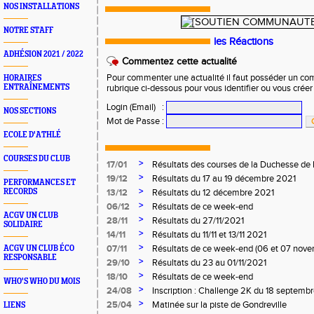
NOS INSTALLATIONS
NOTRE STAFF
les Réactions
ADHÉSION 2021 / 2022
Commentez cette actualité
Pour commenter une actualité il faut posséder un compt
HORAIRES
ENTRAÎNEMENTS
rubrique ci-dessous pour vous identifier ou vous crée
Login (Email)
:
NOS SECTIONS
Mot de Passe
:
ECOLE D'ATHLÉ
COURSES DU CLUB
>
17/01
Résultats des courses de la Duchesse de 
>
19/12
Résultats du 17 au 19 décembre 2021
PERFORMANCES ET
>
RECORDS
13/12
Résultats du 12 décembre 2021
>
06/12
Résultats de ce week-end
ACGV UN CLUB
>
28/11
Résultats du 27/11/2021
SOLIDAIRE
>
14/11
Résultats du 11/11 et 13/11 2021
>
07/11
Résultats de ce week-end (06 et 07 nov
ACGV UN CLUB ÉCO
RESPONSABLE
>
29/10
Résultats du 23 au 01/11/2021
>
18/10
Résultats de ce week-end
WHO'S WHO DU MOIS
>
24/08
Inscription : Challenge 2K du 18 septemb
>
25/04
Matinée sur la piste de Gondreville
LIENS