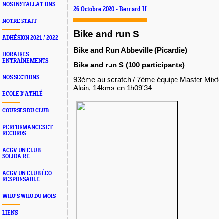
NOS INSTALLATIONS
26 Octobre 2020 - Bernard H
NOTRE STAFF
B
ike and run S
ADHÉSION 2021 / 2022
Bike and Run Abbeville (Picardie)
HORAIRES
ENTRAÎNEMENTS
Bike and run S (100 participants)
NOS SECTIONS
93ème au scratch / 7ème équipe Master Mixte
Alain, 14kms en 1h09'34
ECOLE D'ATHLÉ
COURSES DU CLUB
PERFORMANCES ET
RECORDS
ACGV UN CLUB
SOLIDAIRE
ACGV UN CLUB ÉCO
RESPONSABLE
WHO'S WHO DU MOIS
LIENS