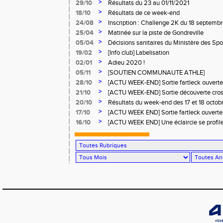
>
29/10
Résultats du 23 au 01/11/2021
>
18/10
Résultats de ce week-end
>
24/08
Inscription : Challenge 2K du 18 septemb
>
25/04
Matinée sur la piste de Gondreville
>
05/04
Décisions sanitaires du Ministère des Spor
>
19/02
[Info club] Labelisation
>
02/01
Adieu 2020 !
>
05/11
[SOUTIEN COMMUNAUTE ATHLE]
>
28/10
[ACTU WEEK-END] Sortie fartleck ouverte 
runners.
>
21/10
[ACTU WEEK-END] Sortie découverte cross
et tous runners.
>
20/10
Résultats du week-end des 17 et 18 octo
>
17/10
[ACTU WEEK END] Sortie fartleck ouverte 
runners.
>
16/10
[ACTU WEEK END] Une éclaircie se profile à
moment de pédaler à l'unisson... Osez le c