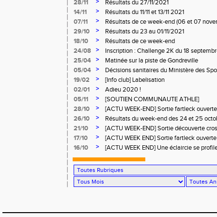
>
28/11
Résultats du 27/11/2021
>
14/11
Résultats du 11/11 et 13/11 2021
>
07/11
Résultats de ce week-end (06 et 07 nov
>
29/10
Résultats du 23 au 01/11/2021
>
18/10
Résultats de ce week-end
>
24/08
Inscription : Challenge 2K du 18 septemb
>
25/04
Matinée sur la piste de Gondreville
>
05/04
Décisions sanitaires du Ministère des Spor
>
19/02
[Info club] Labelisation
>
02/01
Adieu 2020 !
>
05/11
[SOUTIEN COMMUNAUTE ATHLE]
>
28/10
[ACTU WEEK-END] Sortie fartleck ouverte 
runners.
>
26/10
Résultats du week-end des 24 et 25 oct
>
21/10
[ACTU WEEK-END] Sortie découverte cross
et tous runners.
>
17/10
[ACTU WEEK END] Sortie fartleck ouverte 
runners.
>
16/10
[ACTU WEEK END] Une éclaircie se profile à
moment de pédaler à l'unisson... Osez le c