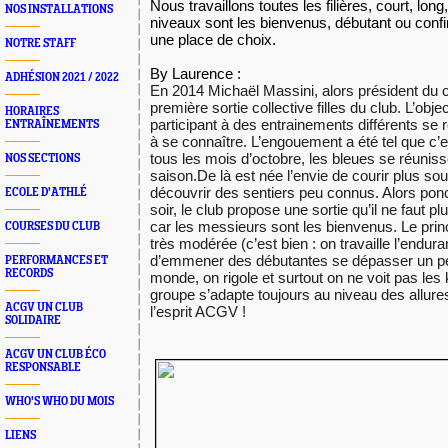
Nous travaillons toutes les filières, court, long
NOS INSTALLATIONS
niveaux sont les bienvenus, débutant ou confi
une place de choix.
NOTRE STAFF
By Laurence :
ADHÉSION 2021 / 2022
En 2014 Michaël Massini, alors président du c
première sortie collective filles du club. L’obje
HORAIRES
participant à des entrainements différents se 
ENTRAÎNEMENTS
à se connaître. L’engouement a été tel que c’e
tous les mois d’octobre, les bleues se réunis
NOS SECTIONS
saison.De là est née l’envie de courir plus so
découvrir des sentiers peu connus. Alors pon
ECOLE D'ATHLÉ
soir, le club propose une sortie qu’il ne faut plu
car les messieurs sont les bienvenus. Le princ
COURSES DU CLUB
très modérée (c’est bien : on travaille l’endu
d’emmener des débutantes se dépasser un peu.
PERFORMANCES ET
RECORDS
monde, on rigole et surtout on ne voit pas les 
groupe s’adapte toujours au niveau des allures
ACGV UN CLUB
l’esprit ACGV !
SOLIDAIRE
ACGV UN CLUB ÉCO
RESPONSABLE
WHO'S WHO DU MOIS
LIENS