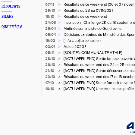
07/11
>
Résultats de ce week-end (06 et 07 nove
RÉSULTATS
29/10
>
Résultats du 23 au 01/11/2021
18/10
>
Résultats de ce week-end
BILANS
24/08
>
Inscription : Challenge 2K du 18 septembre
QUALIFIÉ(E)S
25/04
>
Matinée sur la piste de Gondreville
05/04
>
Décisions sanitaires du Ministère des Sport
19/02
>
[Info club] Labelisation
02/01
>
Adieu 2020 !
05/11
>
[SOUTIEN COMMUNAUTE ATHLE]
28/10
>
[ACTU WEEK-END] Sortie fartleck ouverte à
runners.
26/10
>
Résultats du week-end des 24 et 25 octo
21/10
>
[ACTU WEEK-END] Sortie découverte cross 
tous runners.
20/10
>
Résultats du week-end des 17 et 18 octob
17/10
>
[ACTU WEEK END] Sortie fartleck ouverte à
runners.
16/10
>
[ACTU WEEK END] Une éclaircie se profile à 
moment de pédaler à l'unisson... Osez le cy